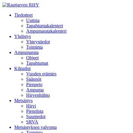
Tiedotteet
Uutisia
Tapahtumakalenteri
Ampumaratakalenteri
Yhdistys
Yhteystiedot
Toiminta
Ampumarata
Ohjeet
Tapahtumat
Kilpailut
Vuoden erämies
Säännöt
Pienpeto
Ampuma
Hirvenhiihto
Metsästys
Hirvi
Pienriista
Suurpedot
SRVA
Metsästyksen valvonta
Toiminta