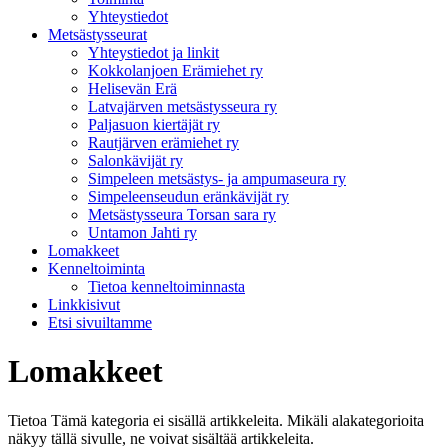
Yhteystiedot
Metsästysseurat
Yhteystiedot ja linkit
Kokkolanjoen Erämiehet ry
Helisevän Erä
Latvajärven metsästysseura ry
Paljasuon kiertäjät ry
Rautjärven erämiehet ry
Salonkävijät ry
Simpeleen metsästys- ja ampumaseura ry
Simpeleenseudun eränkävijät ry
Metsästysseura Torsan sara ry
Untamon Jahti ry
Lomakkeet
Kenneltoiminta
Tietoa kenneltoiminnasta
Linkkisivut
Etsi sivuiltamme
Lomakkeet
Tietoa
Tämä kategoria ei sisällä artikkeleita. Mikäli alakategorioita
näkyy tällä sivulle, ne voivat sisältää artikkeleita.