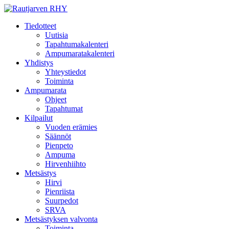
Tiedotteet
Uutisia
Tapahtumakalenteri
Ampumaratakalenteri
Yhdistys
Yhteystiedot
Toiminta
Ampumarata
Ohjeet
Tapahtumat
Kilpailut
Vuoden erämies
Säännöt
Pienpeto
Ampuma
Hirvenhiihto
Metsästys
Hirvi
Pienriista
Suurpedot
SRVA
Metsästyksen valvonta
Toiminta