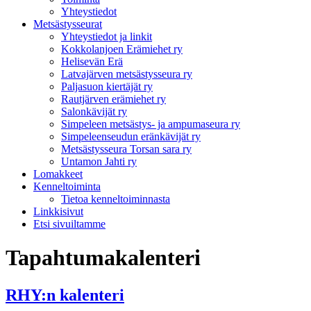
Yhteystiedot
Metsästysseurat
Yhteystiedot ja linkit
Kokkolanjoen Erämiehet ry
Helisevän Erä
Latvajärven metsästysseura ry
Paljasuon kiertäjät ry
Rautjärven erämiehet ry
Salonkävijät ry
Simpeleen metsästys- ja ampumaseura ry
Simpeleenseudun eränkävijät ry
Metsästysseura Torsan sara ry
Untamon Jahti ry
Lomakkeet
Kenneltoiminta
Tietoa kenneltoiminnasta
Linkkisivut
Etsi sivuiltamme
Tapahtumakalenteri
RHY:n kalenteri